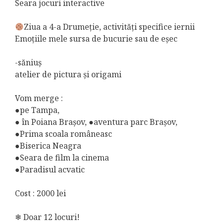
Seara jocuri interactive
Ziua a 4-a Drumeție, activități specifice iernii
Emoțiile mele sursa de bucurie sau de eșec
-săniuș
atelier de pictura și origami
Vom merge :
●pe Tampa,
● în Poiana Brașov, ●aventura parc Brașov,
●Prima scoala româneasc
●Biserica Neagra
●Seara de film la cinema
●Paradisul acvatic
Cost : 2000 lei
❄ Doar 12 locuri!