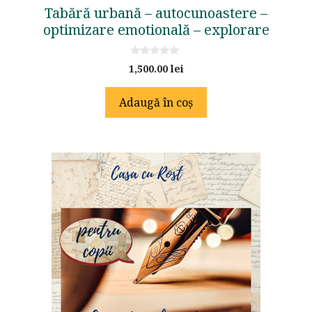
Tabără urbană – autocunoastere –
optimizare emotională – explorare
0
1,500.00
lei
o
u
t
Adaugă în coș
o
f
5