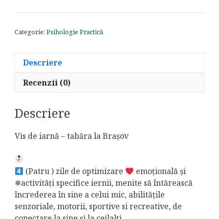
Vis
de
vară
Categorie:
Psihologie Practică
-
tabără
Descriere
Recenzii (0)
Descriere
Vis de iarnă – tabăra la Brașov
(Patru ) zile de optimizare
emoțională și
❄activități specifice iernii, menite să întărească
încrederea în sine a celui mic, abilitățile
senzoriale, motorii, sportive si recreative, de
conectare la sine și la ceilalți.