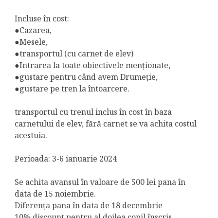
Incluse în cost:
●Cazarea,
●Mesele,
●transportul (cu carnet de elev)
●Intrarea la toate obiectivele menționate,
●gustare pentru când avem Drumeție,
●gustare pe tren la întoarcere.
transportul cu trenul inclus în cost în baza
carnetului de elev, fără carnet se va achita costul
acestuia.
Perioada: 3-6 ianuarie 2024
Se achita avansul în valoare de 500 lei pana în
data de 15 noiembrie.
Diferența pana în data de 18 decembrie
10% discount pentru al doilea copil înscris