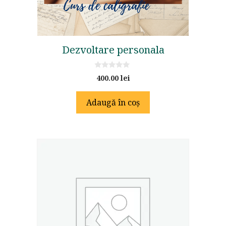
Dezvoltare personala
0
400.00
lei
o
u
t
Adaugă în coș
o
f
5