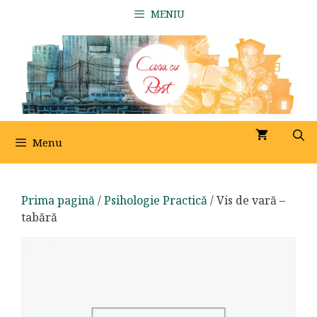
Sari
MENIU
la
conținut
Menu
Prima pagină
/
Psihologie Practică
/ Vis de vară –
tabără