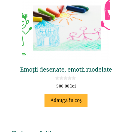
Emoții desenate, emotii modelate
0
500.00
lei
o
u
t
Adaugă în coș
o
f
5