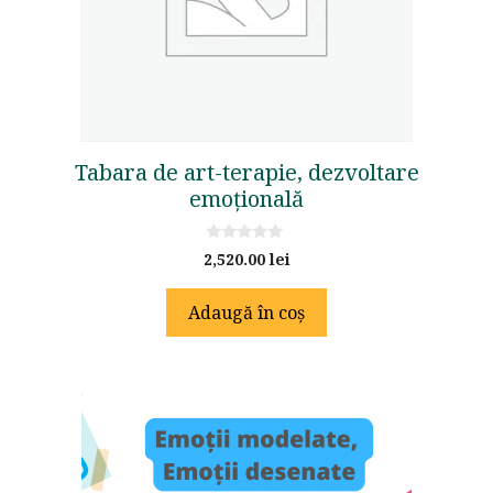
Tabara de art-terapie, dezvoltare
emoțională
0
2,520.00
lei
o
u
t
Adaugă în coș
o
f
5