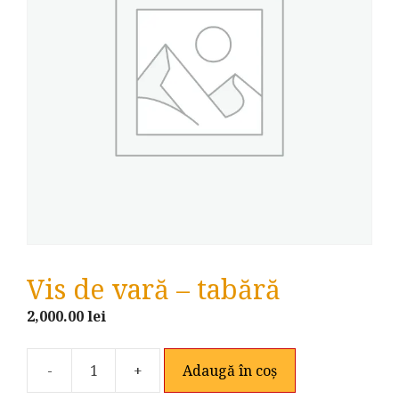
Vis de vară – tabără
2,000.00
lei
-
+
Adaugă în coș
Cantitate