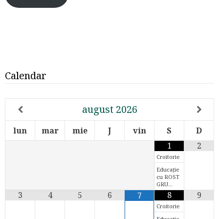
Calendar
august
2026
lun
mar
mie
J
vin
S
D
1
2
Croitorie
Educație
cu ROST
GRU…
3
4
5
6
8
9
7
Croitorie
Educație