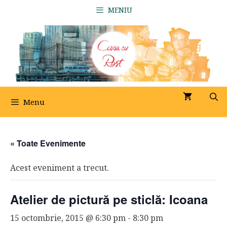
Sari
MENIU
la
conținut
Menu
« Toate Evenimente
Acest eveniment a trecut.
Atelier de pictură pe sticlă: Icoana
15 octombrie, 2015 @ 6:30 pm
-
8:30 pm