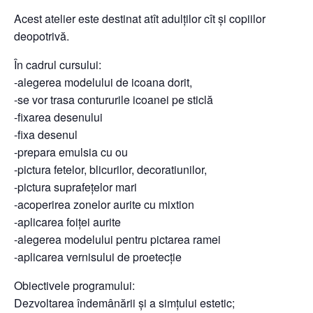
Acest atelier este destinat atît adulților cît și copiilor
deopotrivă.
În cadrul cursului:
-alegerea modelului de icoana dorit,
-se vor trasa contururile icoanei pe sticlă
-fixarea desenului
-fixa desenul
-prepara emulsia cu ou
-pictura fetelor, blicurilor, decoratiunilor,
-pictura suprafețelor mari
-acoperirea zonelor aurite cu mixtion
-aplicarea foiței aurite
-alegerea modelului pentru pictarea ramei
-aplicarea vernisului de proetecție
Obiectivele programului:
Dezvoltarea îndemânării și a simțului estetic;