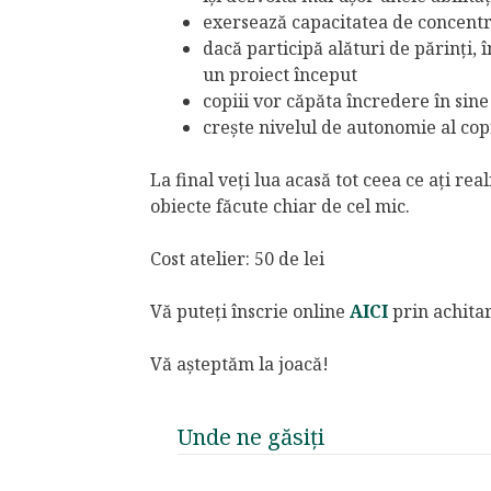
exersează capacitatea de concentr
dacă participă alături de părinți, 
un proiect început
copiii vor căpăta încredere în sine
crește nivelul de autonomie al cop
La final veți lua acasă tot ceea ce ați r
obiecte făcute chiar de cel mic.
Cost atelier: 50 de lei
Vă puteți înscrie online
AICI
prin achitar
Vă așteptăm la joacă!
Unde ne găsiți