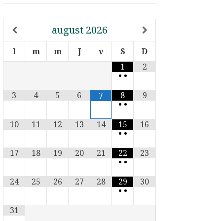
august
2026
l
m
m
J
v
S
D
1
2
•
•
3
4
5
6
8
9
7
•
•
10
11
12
13
14
15
16
•
•
17
18
19
20
21
22
23
•
•
24
25
26
27
28
29
30
•
•
31