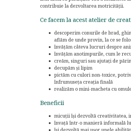
contribuie la dezvoltarea motricității.
Ce facem la acest atelier de creat
descoperim conurile de brad, ghind
aflăm de unde provin, la ce se fol
învățăm câteva lucruri despre ani
învățăm anotimpurile, cum le rec
creăm, singuri sau ajutați de părin
decupăm și lipim
pictăm cu culori non-toxice, potri
înfrumuseța creația finală
realizăm o mini-macheta cu omule
Beneficii
micuții își dezvoltă creativitatea
învață într-o manieră informală l
își dezvoltă mai ușor unele abilităț