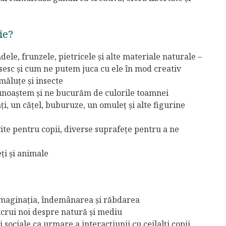
ie?
ele, frunzele, pietricele și alte materiale naturale –
osesc și cum ne putem juca cu ele în mod creativ
măluțe și insecte
unoaștem și ne bucurăm de culorile toamnei
ți, un cățel, buburuze, un omuleț și alte figurine
vite pentru copii, diverse suprafețe pentru a ne
ți și animale
, imaginația, îndemânarea și răbdarea
ucrui noi despre natură și mediu
i sociale ca urmare a interacțiunii cu ceilalți copii