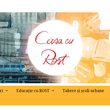
ri
Educație cu ROST
Tabere și școli urbane