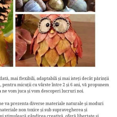
tă, mai flexibili, adaptabili și mai isteți decât părinții
a, pentru micuții cu vârste între 2 și 6 ani, vă propunem
a ne vom juca și vom descoperi lucruri noi.
 ne va prezenta diverse materiale naturale și moduri
u materiale non toxice și sub supravegherea și
ui stimulează gândirea creativă, oferă libertate și