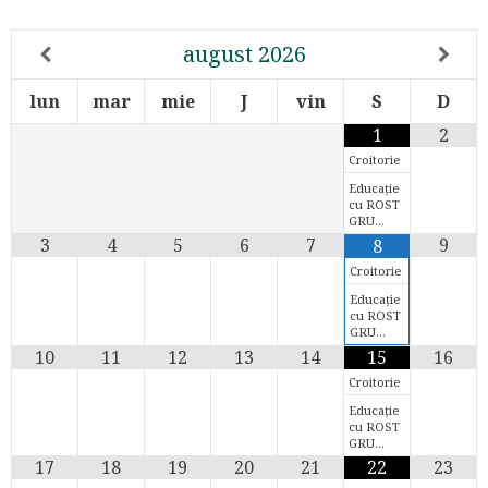
august
2026
lun
mar
mie
J
vin
S
D
1
2
Croitorie
Educație
cu ROST
GRU…
3
4
5
6
7
9
8
Croitorie
Educație
cu ROST
GRU…
10
11
12
13
14
15
16
Croitorie
Educație
cu ROST
GRU…
17
18
19
20
21
22
23