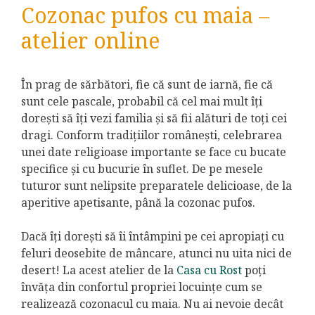
Cozonac pufos cu maia –
atelier online
În prag de sărbători, fie că sunt de iarnă, fie că
sunt cele pascale, probabil că cel mai mult îți
dorești să îți vezi familia și să fii alături de toți cei
dragi. Conform tradițiilor românești, celebrarea
unei date religioase importante se face cu bucate
specifice și cu bucurie în suflet. De pe mesele
tuturor sunt nelipsite preparatele delicioase, de la
aperitive apetisante, până la cozonac pufos.
Dacă îți dorești să îi întâmpini pe cei apropiați cu
feluri deosebite de mâncare, atunci nu uita nici de
desert! La acest atelier de la
Casa cu Rost
poți
învăța din confortul propriei locuințe cum se
realizează cozonacul cu maia. Nu ai nevoie decât