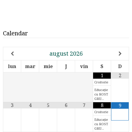
Calendar
august
2026
lun
mar
mie
J
vin
S
D
1
2
Croitorie
Educație
cu ROST
GRU…
3
4
5
6
7
8
9
Croitorie
Educație
cu ROST
GRU…