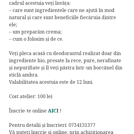
cadrul acestuia veți învăța:
– care sunt ingredientele care ne ajută în mod
natural și care sunt beneficiile fiecăruia dintre
ele;
– um preparăm crema;
– cum o folosim și de ce.
Veți pleca acasă cu deodorantul realizat doar din
ingrediente bio, presate la rece, pure, nerafinate
și nepurifiate și îl veți păstra într-un borcănel din
sticlă ambra.
Valabilitatea acestuia este de 12 luni.
Cost atelier: 100 lei
Înscrie-te online
AICI
!
Pentru detalii și înscrieri: 0734131377
Vă puteți înscrie și online, prin achiziționarea