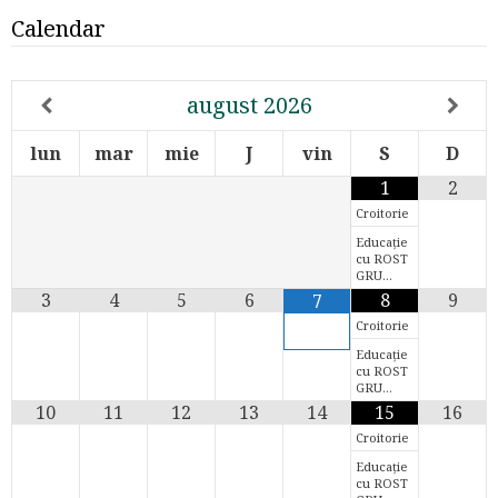
Calendar
august
2026
lun
mar
mie
J
vin
S
D
1
2
Croitorie
Educație
cu ROST
GRU…
3
4
5
6
8
9
7
Croitorie
Educație
cu ROST
GRU…
10
11
12
13
14
15
16
Croitorie
Educație
cu ROST