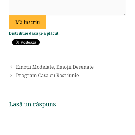
e
l
e
Mă înscriu
f
Distribuie daca ți-a plăcut:
o
n
V
â
r
Emoții Modelate, Emoții Desenate
s
Program Casa cu Rost iunie
t
a
Lasă un răspuns