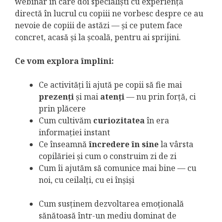
webinar în care doi specialiști cu experiență
directă în lucrul cu copiii ne vorbesc despre ce au
nevoie de copiii de astăzi — și ce putem face
concret, acasă și la școală, pentru ai sprijini.
Ce vom explora împlini:
Ce activități îi ajută pe copii să fie mai
prezenți
și mai
atenți
— nu prin forță, ci
prin plăcere
Cum cultivăm
curiozitatea
în era
informației instant
Ce înseamnă
încredere în sine
la vârsta
copilăriei și cum o construim zi de zi
Cum îi ajutăm să comunice mai bine — cu
noi, cu ceilalți, cu ei înșiși
Cum susținem dezvoltarea emoțională
sănătoasă într-un mediu dominat de