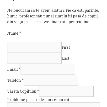
Ne bucurăm să te avem alături. Fie că ești părinte,
bunic, profesor sau pur și simplu îți pasă de copiii
din viața ta — acest webinar este pentru tine.
Nume
*
First
Last
Email
*
l
Telefon
*
e
-
Vârsta Copilului
*
a
Probleme pe care le-am remarcat
m
T