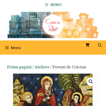
Sari
MENIU
la
conținut
Menu
Prima pagină
/
Ateliere
/ Povești de Crăciun