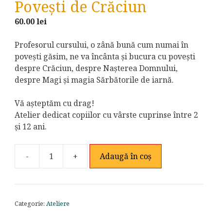
Povești de Crăciun
60.00
lei
Profesorul cursului, o zână bună cum numai în
povești găsim, ne va încânta și bucura cu povești
despre Crăciun, despre Nașterea Domnului,
despre Magi și magia Sărbătorile de iarnă.
Vă așteptăm cu drag!
Atelier dedicat copiilor cu vârste cuprinse între 2
și 12 ani.
-
+
Adaugă în coș
Cantitate
Povești
de
Crăciun
Categorie:
Ateliere