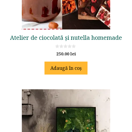
Atelier de ciocolată și nutella homemade
0
250.00
lei
o
u
t
Adaugă în coș
o
f
5