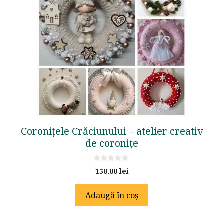
Coronițele Crăciunului – atelier creativ
de coronițe
0
150.00
lei
o
u
t
Adaugă în coș
o
f
5