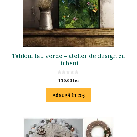
Tabloul tău verde – atelier de design cu
licheni
0
150.00
lei
o
u
t
Adaugă în coș
o
f
5