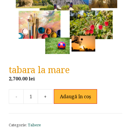
tabara la mare
2,700.00
lei
-
+
Adaugă în coș
Cantitate
tabara
la
mare
Categorie:
Tabere