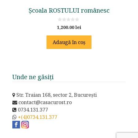
Școala ROSTULUI românesc
0
1,200.00
lei
o
u
t
Adaugă în coș
o
f
5
Unde ne găsiți
Str. Traian 168, sector 2, București
contact@casacurost.ro
0734.131.377
+(4)0734.131.377