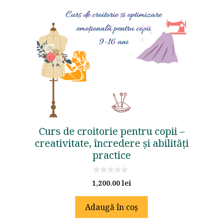
Curs de croitorie pentru copii –
creativitate, încredere și abilități
practice
0
1,200.00
lei
o
u
t
Adaugă în coș
o
f
5