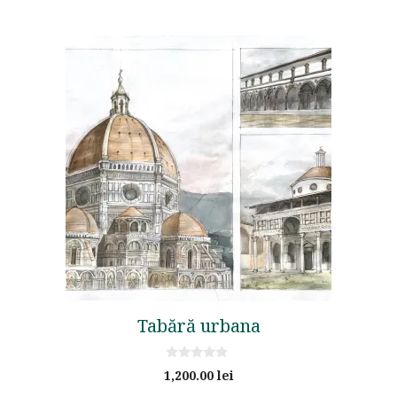
Tabără urbana
0
1,200.00
lei
o
u