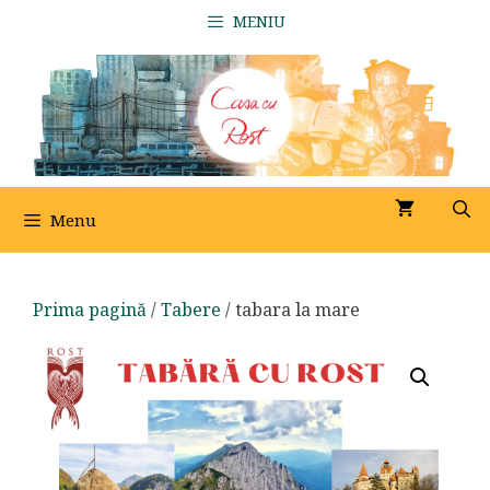
Sari
MENIU
la
conținut
Menu
Prima pagină
/
Tabere
/ tabara la mare