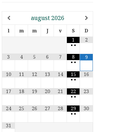
august
2026
l
m
m
J
v
S
D
1
2
•
•
3
4
5
6
7
8
9
•
•
10
11
12
13
14
15
16
•
•
17
18
19
20
21
22
23
•
•
24
25
26
27
28
29
30
•
•
31