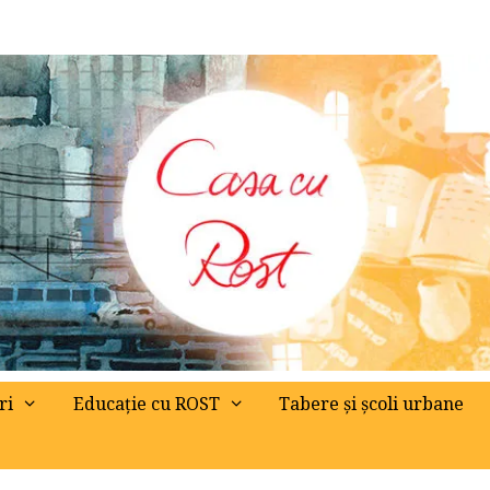
ri
Educație cu ROST
Tabere și școli urbane