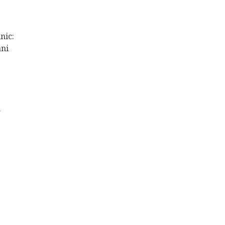
nic:
ani
…