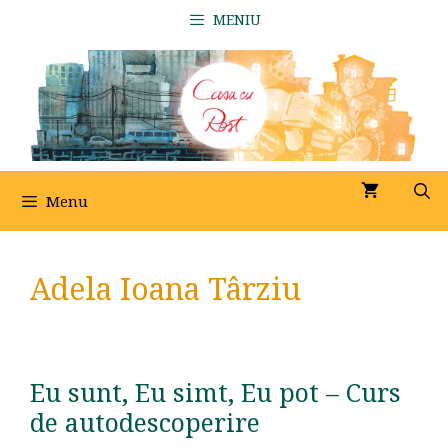
Sari
MENIU
la
conținut
Menu
Adela Ioana Târziu
Eu sunt, Eu simt, Eu pot – Curs
de autodescoperire