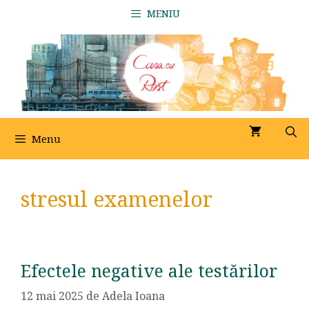
Sari
MENIU
la
conținut
Menu
stresul examenelor
Efectele negative ale testărilor
12 mai 2025
de
Adela Ioana