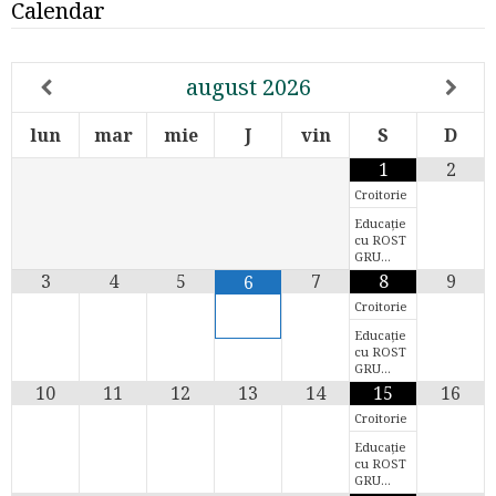
Calendar
august
2026
lun
mar
mie
J
vin
S
D
1
2
Croitorie
Educație
cu ROST
GRU…
3
4
5
7
8
9
6
Croitorie
Educație
cu ROST
GRU…
10
11
12
13
14
15
16
Croitorie
Educație
cu ROST
GRU…