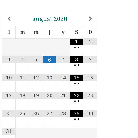
august
2026
l
m
m
J
v
S
D
1
2
•
•
3
4
5
7
8
9
6
•
•
10
11
12
13
14
15
16
•
•
17
18
19
20
21
22
23
•
•
24
25
26
27
28
29
30
•
•
31