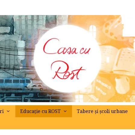
ri
Educație cu ROST
Tabere și școli urbane