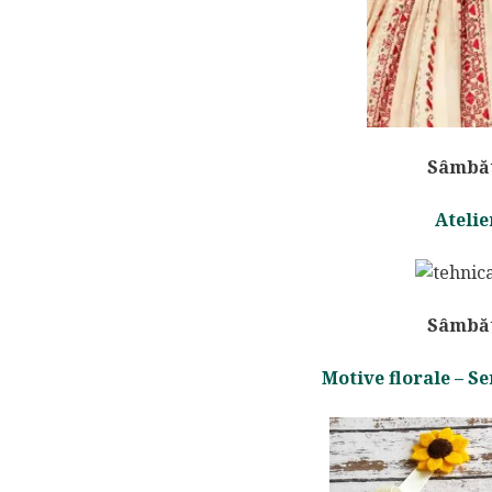
Sâmbătă
Atelie
Sâmbătă
Motive florale – S