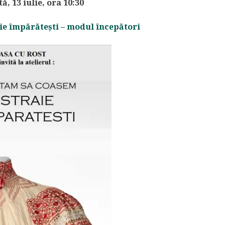
, 13 iulie, ora 10:30
aie împărătești – modul începători