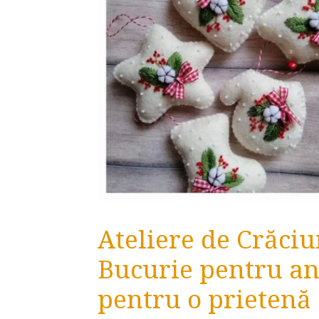
Ateliere de Crăci
Bucurie pentru ang
pentru o prietenă