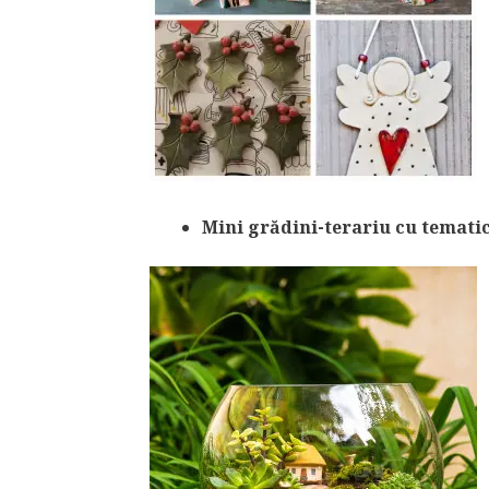
Mini grădini-terariu cu temati