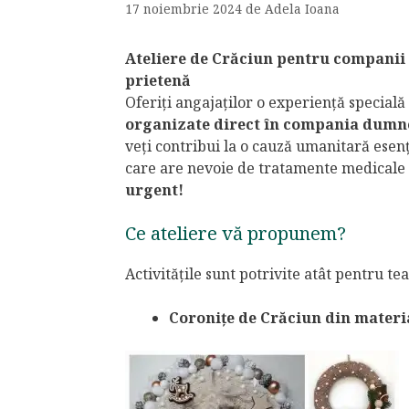
17 noiembrie 2024
de
Adela Ioana
Ateliere de Crăciun pentru companii 
prietenă
Oferiți angajaților o experiență specială
organizate direct în compania dumn
veți contribui la o cauză umanitară esenț
care are nevoie de tratamente medicale
urgent!
Ce ateliere vă propunem?
Activitățile sunt potrivite atât pentru te
Coronițe de Crăciun din materia