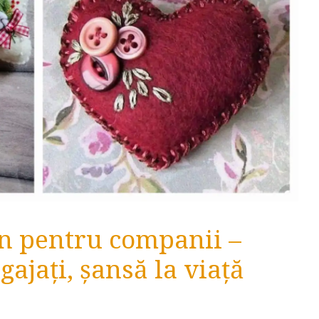
un pentru companii –
ajați, șansă la viață