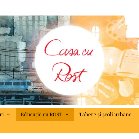
ri
Educație cu ROST
Tabere și școli urbane