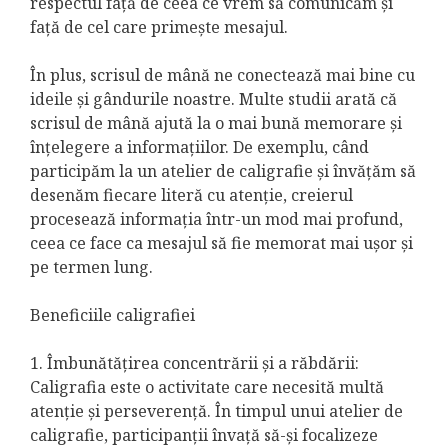
respectul față de ceea ce vrem să comunicăm și
față de cel care primește mesajul.
În plus, scrisul de mână ne conectează mai bine cu
ideile și gândurile noastre. Multe studii arată că
scrisul de mână ajută la o mai bună memorare și
înțelegere a informațiilor. De exemplu, când
participăm la un atelier de caligrafie și învățăm să
desenăm fiecare literă cu atenție, creierul
procesează informația într-un mod mai profund,
ceea ce face ca mesajul să fie memorat mai ușor și
pe termen lung.
Beneficiile caligrafiei
1. Îmbunătățirea concentrării și a răbdării:
Caligrafia este o activitate care necesită multă
atenție și perseverență. În timpul unui atelier de
caligrafie, participanții învață să-și focalizeze