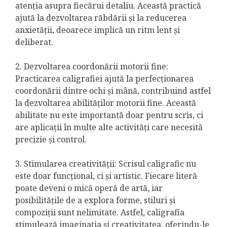
atenția asupra fiecărui detaliu. Această practică
ajută la dezvoltarea răbdării și la reducerea
anxietății, deoarece implică un ritm lent și
deliberat.
2. Dezvoltarea coordonării motorii fine:
Practicarea caligrafiei ajută la perfecționarea
coordonării dintre ochi și mână, contribuind astfel
la dezvoltarea abilităților motorii fine. Această
abilitate nu este importantă doar pentru scris, ci
are aplicații în multe alte activități care necesită
precizie și control.
3. Stimularea creativității: Scrisul caligrafic nu
este doar funcțional, ci și artistic. Fiecare literă
poate deveni o mică operă de artă, iar
posibilitățile de a explora forme, stiluri și
compoziții sunt nelimitate. Astfel, caligrafia
stimulează imaginația și creativitatea, oferindu-le