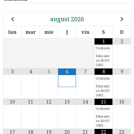
august
2026
lun
mar
mie
J
vin
S
D
1
2
Croitorie
Educație
cu ROST
GRU…
3
4
5
7
8
9
6
Croitorie
Educație
cu ROST
GRU…
10
11
12
13
14
15
16
Croitorie
Educație
cu ROST
GRU…
17
18
19
20
21
22
23