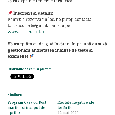
să își exprime temerile fără frică.
Înscrieri și detalii:
Pentru a rezerva un loc, ne puteți contacta
lacasacurost@gmail.com
sau pe
www.casacurost.ro
.
Vă așteptăm cu drag să învățăm împreună
cum să
gestionăm anxietatea înainte de teste și
examene!
Distribuie daca ți-a plăcut:
Similare
Program Casa cu Rost
Efectele negative ale
martie- și început de
testărilor
aprilie
12 mai 2025