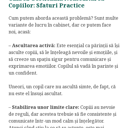
Copiilor: Sfaturi Practice
Cum putem aborda această problemă? Sunt multe
variante de lucru în cabinet, dar ce putem face
noi, acasă:
– Ascultarea activă:
Este esențial ca părinții să își
asculte copiii, să le înțeleagă nevoile și emoțiile, și
să creeze un spațiu sigur pentru comunicare şi
exprimarea emotiilor. Copilul să vadă în parinte şi
un confident.
Uneori, un copil care nu ascultă simte, de fapt, că
nu este el însuși ascultat.
–
Stabilirea unor limite clare:
Copiii au nevoie
de reguli, dar acestea trebuie să fie consistente și
comunicate într-un mod calm și înțelegător.
Atunci când știu la ce să se aștepte, este mai