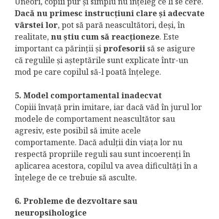
Uneori, copiii pur și simplu nu înțeleg ce li se cere.
Dacă nu primesc instrucțiuni clare și adecvate
vârstei lor
, pot să pară neascultători, deși, în
realitate,
nu știu cum să reacționeze
. Este
important ca părinții şi
profesorii
să se asigure
că regulile și așteptările sunt explicate într-un
mod pe care copilul să-l poată înțelege.
5. Model comportamental inadecvat
Copiii învață prin imitare, iar dacă văd în jurul lor
modele de comportament neascultător sau
agresiv, este posibil să imite acele
comportamente. Dacă adulții din viața lor nu
respectă propriile reguli sau sunt incoerenți în
aplicarea acestora, copilul va avea dificultăți în a
înțelege de ce trebuie să asculte.
6. Probleme de dezvoltare sau
neuropsihologice