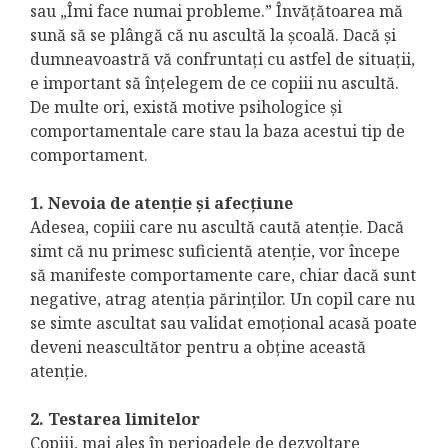
sau „Îmi face numai probleme.” Învățătoarea mă
sună să se plângă că nu ascultă la școală. Dacă și
dumneavoastră vă confruntați cu astfel de situații,
e important să înțelegem de ce copiii nu ascultă.
De multe ori, există motive psihologice și
comportamentale care stau la baza acestui tip de
comportament.
1. Nevoia de atenție și afecțiune
Adesea, copiii care nu ascultă caută atenție. Dacă
simt că nu primesc suficientă atenție, vor începe
să manifeste comportamente care, chiar dacă sunt
negative, atrag atenția părinților. Un copil care nu
se simte ascultat sau validat emoțional acasă poate
deveni neascultător pentru a obține această
atenție.
2. Testarea limitelor
Copiii, mai ales în perioadele de dezvoltare