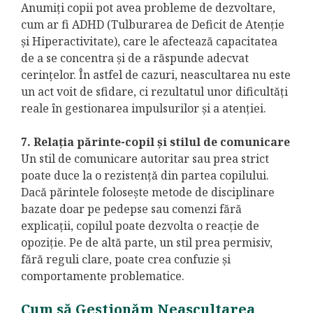
Anumiți copii pot avea probleme de dezvoltare,
cum ar fi ADHD (Tulburarea de Deficit de Atenție
și Hiperactivitate), care le afectează capacitatea
de a se concentra și de a răspunde adecvat
cerințelor. În astfel de cazuri, neascultarea nu este
un act voit de sfidare, ci rezultatul unor dificultăți
reale în gestionarea impulsurilor și a atenției.
7. Relația părinte-copil și stilul de comunicare
Un stil de comunicare autoritar sau prea strict
poate duce la o rezistență din partea copilului.
Dacă părintele folosește metode de disciplinare
bazate doar pe pedepse sau comenzi fără
explicații, copilul poate dezvolta o reacție de
opoziție. Pe de altă parte, un stil prea permisiv,
fără reguli clare, poate crea confuzie și
comportamente problematice.
Cum să Gestionăm Neascultarea