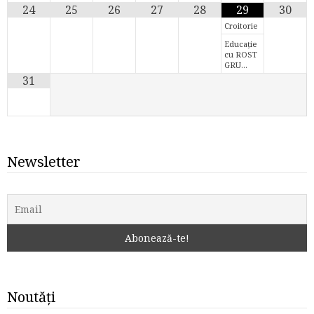
24
25
26
27
28
29
30
Croitorie
Educație
cu ROST
GRU…
31
Newsletter
Noutăți