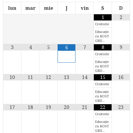
lun
mar
mie
J
vin
S
D
1
2
Croitorie
Educație
cu ROST
GRU…
3
4
5
7
8
9
6
Croitorie
Educație
cu ROST
GRU…
10
11
12
13
14
15
16
Croitorie
Educație
cu ROST
GRU…
17
18
19
20
21
22
23
Croitorie
Educație
cu ROST
GRU…