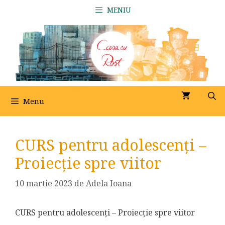
Sari
MENIU
la
conținut
Menu
CURS pentru adolescenți –
Proiecție spre viitor
10 martie 2023
de
Adela Ioana
CURS pentru adolescenți – Proiecție spre viitor