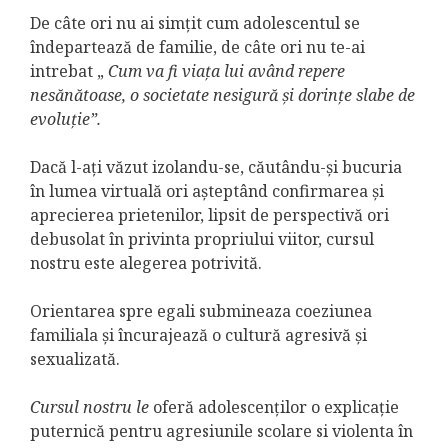
De câte ori nu ai simțit cum adolescentul se
îndepartează de familie, de câte ori nu te-ai
intrebat „
Cum va fi viața lui având repere
nesănătoase, o societate nesigură și dorințe slabe de
evoluție”.
Dacă l-ați văzut izolandu-se, căutându-și bucuria
în lumea virtuală ori așteptând confirmarea și
aprecierea prietenilor, lipsit de perspectivă ori
debusolat în privinta propriului viitor, cursul
nostru este alegerea potrivită.
Orientarea spre egali submineaza coeziunea
familiala și încurajează o cultură agresivă și
sexualizată.
Cursul nostru le
oferă adolescenților o explicație
puternică pentru agresiunile scolare si violenta în