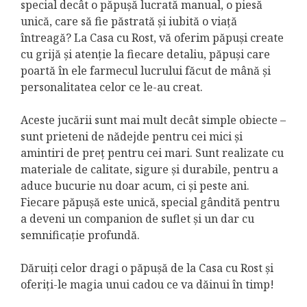
special decât o păpușă lucrată manual, o piesă
unică, care să fie păstrată și iubită o viață
întreagă? La Casa cu Rost, vă oferim păpuși create
cu grijă și atenție la fiecare detaliu, păpuși care
poartă în ele farmecul lucrului făcut de mână și
personalitatea celor ce le-au creat.
Aceste jucării sunt mai mult decât simple obiecte –
sunt prieteni de nădejde pentru cei mici și
amintiri de preț pentru cei mari. Sunt realizate cu
materiale de calitate, sigure și durabile, pentru a
aduce bucurie nu doar acum, ci și peste ani.
Fiecare păpușă este unică, special gândită pentru
a deveni un companion de suflet și un dar cu
semnificație profundă.
Dăruiți celor dragi o păpușă de la Casa cu Rost și
oferiți-le magia unui cadou ce va dăinui în timp!