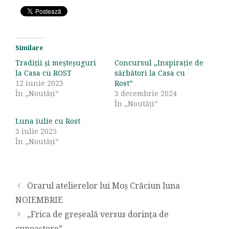
Similare
Tradiții și meșteșuguri
Concursul „Inspirație de
la Casa cu ROST
sărbători la Casa cu
12 iunie 2023
Rost”
În „Noutăți”
3 decembrie 2024
În „Noutăți”
Luna iulie cu Rost
3 iulie 2025
În „Noutăți”
Orarul atelierelor lui Moș Crăciun luna
NOIEMBRIE
„Frica de greșeală versus dorința de
cunoaștere”