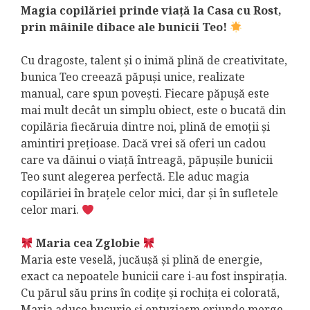
Magia copilăriei prinde viață la Casa cu Rost,
prin mâinile dibace ale bunicii Teo!
Cu dragoste, talent și o inimă plină de creativitate,
bunica Teo creează păpuși unice, realizate
manual, care spun povești. Fiecare păpușă este
mai mult decât un simplu obiect, este o bucată din
copilăria fiecăruia dintre noi, plină de emoții și
amintiri prețioase. Dacă vrei să oferi un cadou
care va dăinui o viață întreagă, păpușile bunicii
Teo sunt alegerea perfectă. Ele aduc magia
copilăriei în brațele celor mici, dar și în sufletele
celor mari.
Maria cea Zglobie
Maria este veselă, jucăușă și plină de energie,
exact ca nepoatele bunicii care i-au fost inspirația.
Cu părul său prins în codițe și rochița ei colorată,
Maria aduce bucurie și entuziasm oriunde merge.