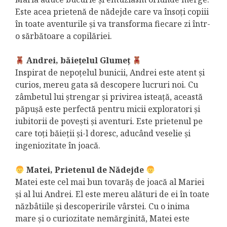
Este acea prietenă de nădejde care va însoți copiii
în toate aventurile și va transforma fiecare zi într-
o sărbătoare a copilăriei.
Andrei, băiețelul Glumeț
Inspirat de nepoțelul bunicii, Andrei este atent și
curios, mereu gata să descopere lucruri noi. Cu
zâmbetul lui ștrengar și privirea isteață, această
păpușă este perfectă pentru micii exploratori și
iubitorii de povești și aventuri. Este prietenul pe
care toți băieții și-l doresc, aducând veselie și
ingeniozitate în joacă.
Matei, Prietenul de Nădejde
Matei este cel mai bun tovarăș de joacă al Mariei
și al lui Andrei. El este mereu alături de ei în toate
năzbâtiile și descoperirile vârstei. Cu o inima
mare și o curiozitate nemărginită, Matei este