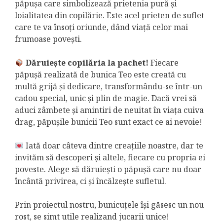
păpușa care simbolizează prietenia pură și
loialitatea din copilărie. Este acel prieten de suflet
care te va însoți oriunde, dând viață celor mai
frumoase povești.
Dăruiește copilăria la pachet!
Fiecare
păpușă realizată de bunica Teo este creată cu
multă grijă și dedicare, transformându-se într-un
cadou special, unic și plin de magie. Dacă vrei să
aduci zâmbete și amintiri de neuitat în viața cuiva
drag, păpușile bunicii Teo sunt exact ce ai nevoie!
Iată doar câteva dintre creațiile noastre, dar te
invităm să descoperi și altele, fiecare cu propria ei
poveste. Alege să dăruiești o păpușă care nu doar
încântă privirea, ci și încălzește sufletul.
Prin proiectul nostru, bunicuțele își găsesc un nou
rost, se simt utile realizand jucarii unice!