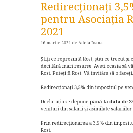
Redirecţionați 3,5
pentru Asociația 
2021
16 martie 2021
de
Adela Ioana
Știți ce reprezintă Rost, știți ce trecut ș
deci fără mari resurse. Aveți ocazia să vă
Rost. Puteți fi Rost. Vă invităm să o faceți
Redirecţionați 3,5% din impozitul pe veni
Declarația se depune
până la data de 2
venituri din salarii și asimilate salariilo
Prin redirecţionarea a 3,5% din impozitul
Rost.