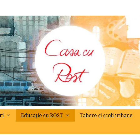
ri
Educație cu ROST
Tabere și școli urbane