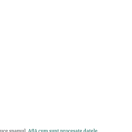
educe spamul.
Află cum sunt procesate datele