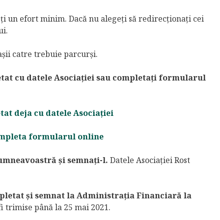
ți un efort minim. Dacă nu alegeți să redirecţionați cei
ui.
şii catre trebuie parcurşi.
tat cu datele Asociaţiei sau completați formularul
at deja cu datele Asociației
ompleta formularul online
umneavoastră și semnați-l.
Datele Asociaţiei Rost
pletat şi semnat la Administraţia Financiară la
fi trimise până la 25 mai 2021.