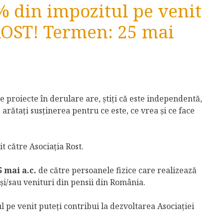
% din impozitul pe venit
ROST! Termen: 25 mai
i ce proiecte în derulare are, știți că este independentă,
 arătați susținerea pentru ce este, ce vrea și ce face
.
t către Asociația Rost.
5 mai a.c.
de către persoanele fizice care realizează
r și/sau venituri din pensii din România.
 pe venit puteţi contribui la dezvoltarea Asociației