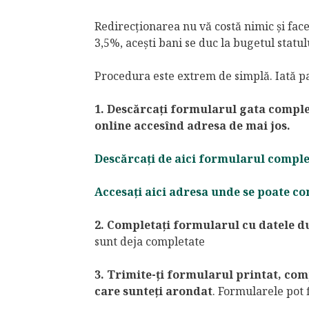
Redirecţionarea nu vă costă nimic și face
3,5%, aceşti bani se duc la bugetul statul
Procedura este extrem de simplă. Iată pa
1. Descărcați formularul gata comple
online accesînd adresa de mai jos.
Descărcați de aici formularul complet
Accesați aici adresa unde se poate c
2. Completați formularul cu datele d
sunt deja completate
3. Trimite-ți formularul printat, com
care sunteți arondat
. Formularele pot 