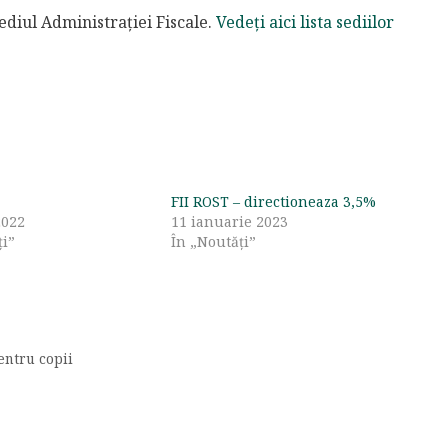
ediul Administraţiei Fiscale.
Vedeți aici lista sediilor
FII ROST – directioneaza 3,5%
2022
11 ianuarie 2023
ți”
În „Noutăți”
entru copii