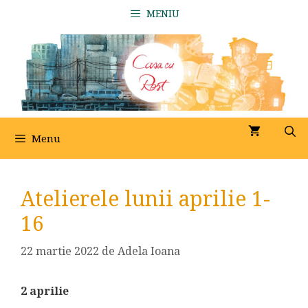
Sari
MENIU
la
conținut
Menu
Atelierele lunii aprilie 1-
16
22 martie 2022
de
Adela Ioana
2 aprilie