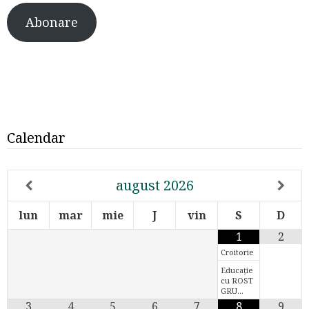
Abonare
Calendar
august
2026
lun
mar
mie
J
vin
S
D
1
2
Croitorie
Educație
cu ROST
GRU…
3
4
5
6
7
8
9